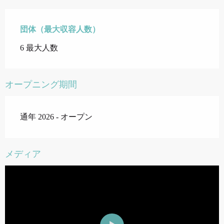
団体（最大収容人数）
団体（最大収容人数）
6 最大人数
オープニング期間
通年 2026 - オープン
メディア