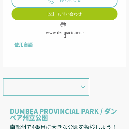
+687 86 57 41
お問い合わせ
www.dzumactour.nc
使用言語
使用言語
DUMBEA PROVINCIAL PARK / ダン
ベア州立公園
南部州で4番目に大きな公園を探検しよう！