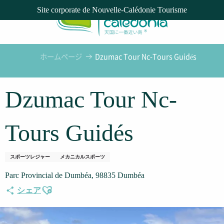
Aller
Site corporate de Nouvelle-Calédonie Tourisme
au
contenu
principal
ホームページ
Dzumac Tour Nc-Tours Guidés
Dzumac Tour Nc-
Tours Guidés
スポーツレジャー
メカニカルスポーツ
Parc Provincial de Dumbéa, 98835 Dumbéa
Ajouter aux favoris
シェア