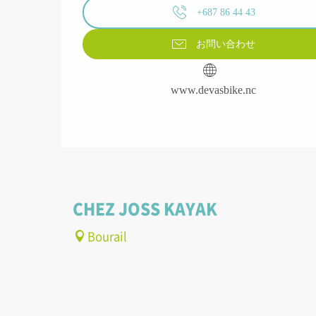
+687 86 44 43
お問い合わせ
www.devasbike.nc
CHEZ JOSS KAYAK
Bourail