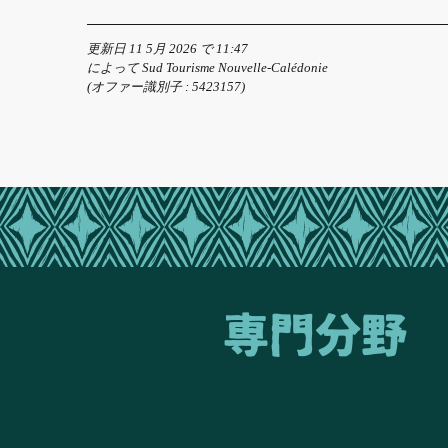
更新日 11 5月 2026 で 11:47
によって Sud Tourisme Nouvelle-Calédonie
(オファー識別子 :
5423157
)
専門分野