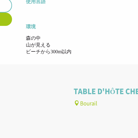
使用言語
使用言語
環境
環境
森の中
山が見える
ビーチから300m以内
TABLE D'HÔTE CH
Bourail