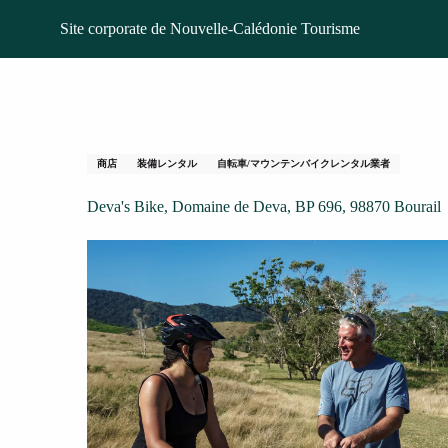
Aller
ホームページ
Deva's Bike
Site corporate de Nouvelle-Calédonie Tourisme
au
contenu
principal
Deva's Bike
商店
装備レンタル
自転車/マウンテンバイクレンタル業者
Deva's Bike, Domaine de Deva, BP 696, 98870 Bourail