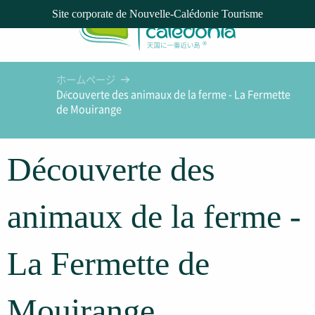
Aller
Site corporate de Nouvelle-Calédonie Tourisme
au
contenu
principal
ホームページ
Découverte des animaux de la ferme - La Fermette
de Mouirange
Découverte des
animaux de la ferme -
La Fermette de
Mouirange