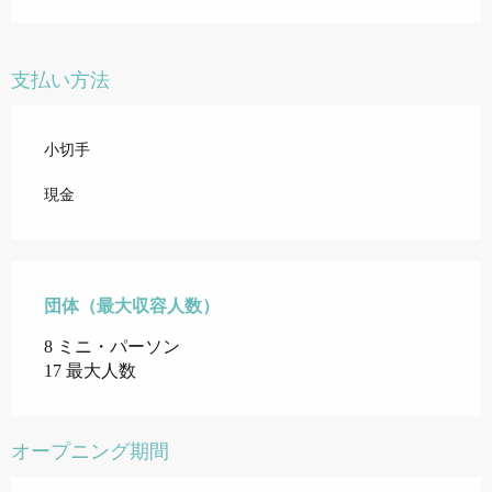
支払い方法
小切手
現金
団体（最大収容人数）
団体（最大収容人数）
8 ミニ・パーソン
17 最大人数
オープニング期間