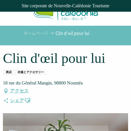
Aller
Site corporate de Nouvelle-Calédonie Tourisme
au
contenu
principal
ホームページ
Clin d'œil pour lui
Clin d'œil pour lui
商店
衣服とアクセサリー
18 rue du Général Mangin, 98800 Nouméa
アクセス
Ajouter aux favoris
シェア