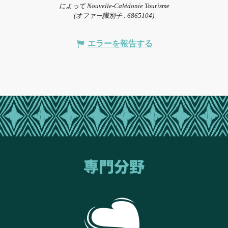
によって Nouvelle-Calédonie Tourisme
(オファー識別子 :
6865104
)
エラーを報告する
専門分野