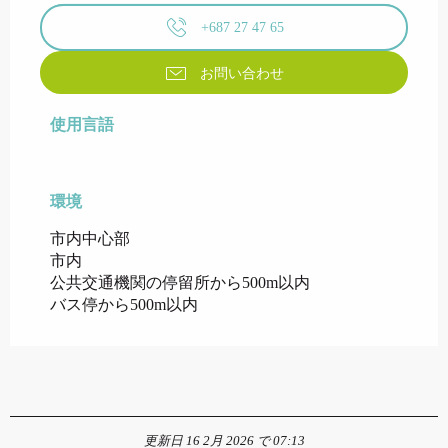
+687 27 47 65
お問い合わせ
使用言語
使用言語
環境
環境
市内中心部
市内
公共交通機関の停留所から500m以内
バス停から500m以内
更新日 16 2月 2026 で 07:13