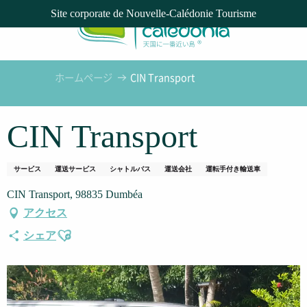
Aller
Site corporate de Nouvelle-Calédonie Tourisme
au
contenu
principal
ホームページ
CIN Transport
CIN Transport
サービス
運送サービス
シャトルバス
運送会社
運転手付き輸送車
CIN Transport, 98835 Dumbéa
アクセス
Ajouter aux favoris
シェア