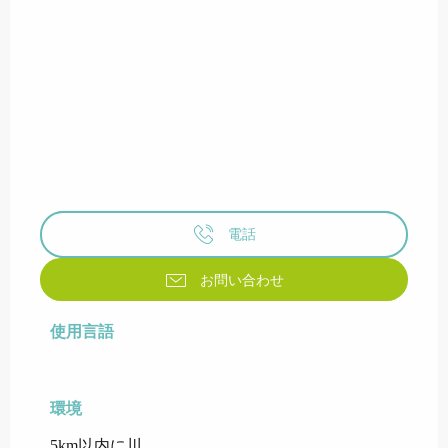
電話
お問い合わせ
使用言語
使用言語
環境
環境
5km以内に川