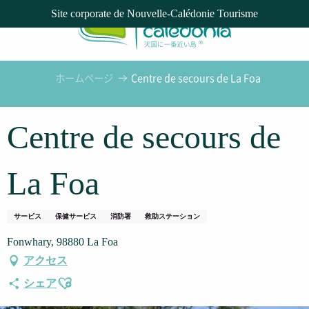
Aller
Site corporate de Nouvelle-Calédonie Tourisme
au
contenu
principal
ホームページ
Centre de secours de La Foa
Centre de secours de
La Foa
サービス
保健サービス
消防署
救助ステーション
Fonwhary, 98880 La Foa
アクセス
Ajouter aux favoris
シェア