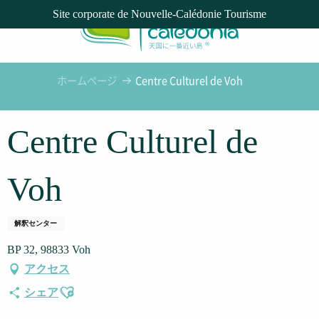
Aller
Site corporate de Nouvelle-Calédonie Tourisme
au
contenu
principal
ホームページ
Centre Culturel de Voh
Centre Culturel de
Voh
解釈センター
BP 32, 98833 Voh
アクセス
Ajouter aux favoris
シェア