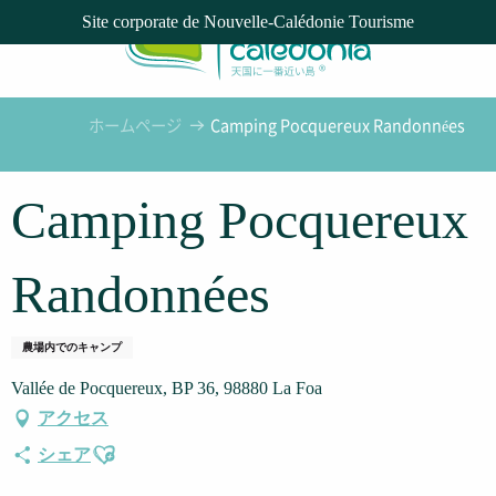
Aller
Site corporate de Nouvelle-Calédonie Tourisme
au
contenu
principal
ホームページ
Camping Pocquereux Randonnées
Camping Pocquereux
Randonnées
農場内でのキャンプ
Vallée de Pocquereux, BP 36, 98880 La Foa
アクセス
Ajouter aux favoris
シェア