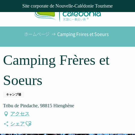
Aller
Site corporate de Nouvelle-Calédonie Tourisme
au
contenu
principal
ホームページ
Camping Frères et Soeurs
Camping Frères et
Soeurs
キャンプ場
Tribu de Pindache, 98815 Hienghène
アクセス
Ajouter aux favoris
シェア