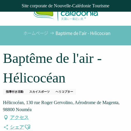
Aller
Site corporate de Nouvelle-Calédonie Tourisme
au
contenu
principal
ホームページ
Baptême de l'air - Hélicocéan
Baptême de l'air -
Hélicocéan
指導付き活動
スカイスポーツ
ヘリコプター
Hélicocéan, 130 rue Roger Gervolino, Aérodrome de Magenta,
98800 Nouméa
アクセス
Ajouter aux favoris
シェア