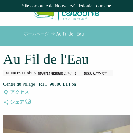
Aller
Site corporate de Nouvelle-Calédonie Tourisme
au
contenu
principal
ホームページ
Au Fil de l'Eau
Au Fil de l'Eau
MEUBLÉS ET GÎTES（家具付き宿泊施設とジット）
独立したバンガロー
Centre du village - RT1, 98880 La Foa
アクセス
Ajouter aux favoris
シェア