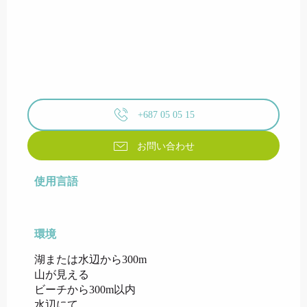
+687 05 05 15
お問い合わせ
使用言語
使用言語
環境
環境
湖または水辺から300m
山が見える
ビーチから300m以内
水辺にて