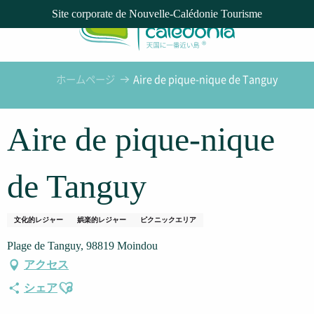
Aller
Site corporate de Nouvelle-Calédonie Tourisme
au
contenu
principal
ホームページ
Aire de pique-nique de Tanguy
Aire de pique-nique
de Tanguy
文化的レジャー
娯楽的レジャー
ピクニックエリア
Plage de Tanguy, 98819 Moindou
アクセス
Ajouter aux favoris
シェア